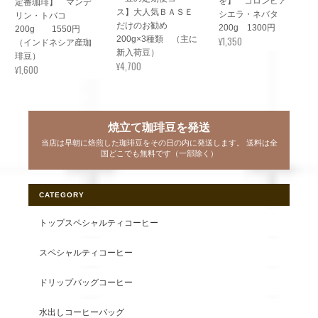
を】 コロンビア
定番珈琲】 マンデ
ス】大人気ＢＡＳＥ
シエラ・ネバタ
リン・トバコ
だけのお勧め
200g 1300円
200g 1550円
200g×3種類 （主に
¥1,350
（インドネシア産珈
新入荷豆）
琲豆）
¥4,700
¥1,600
焼立て珈琲豆を発送
当店は早朝に焙煎した珈琲豆をその日の内に発送します。 送料は全
国どこでも無料です（一部除く）
CATEGORY
トップスペシャルティコーヒー
スペシャルティコーヒー
ドリップバッグコーヒー
水出しコーヒーバッグ