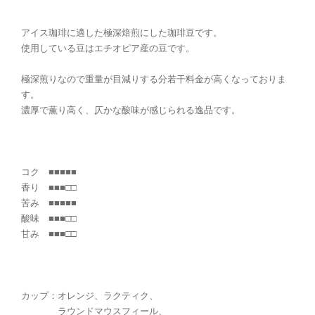
アイス珈琲に適した極深焙煎にした珈琲豆です。
使用している豆はエチオピア産の豆です。
極深煎りなので重量が目減りする分若干料金が高くなっておりま
す。
濃厚で薫り高く、仄かな酸味が感じられる逸品です。
コク ■■■■■
香り ■■■□□
苦み ■■■■■
酸味 ■■■□□
甘み ■■■□□
カップ：オレンジ、ラクティク、
ラウンドマウスフィール、